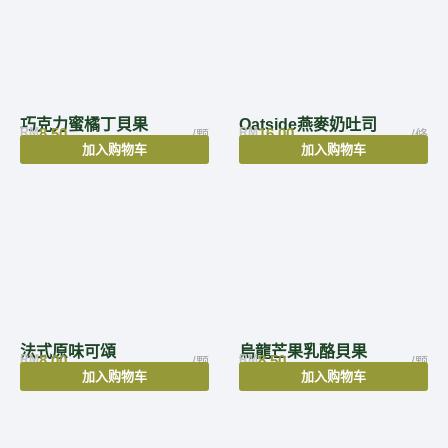
巧克力蜜橘丁貝果
Oatside燕麥奶吐司
RM
8.50
RM
16.00
/颗
/條
加入购物车
加入购物车
法式原味可頌
烏龍芒果乳酪貝果
RM
8.00
RM
8.50
/颗
/颗
加入购物车
加入购物车