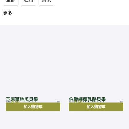
更多
芝麻蜜地瓜貝果
伯爵檸檬乳酪貝果
RM
8.50
RM
8.50
/顆
/颗
加入购物车
加入购物车